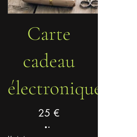
Carte
cadeau
électronique
25 €